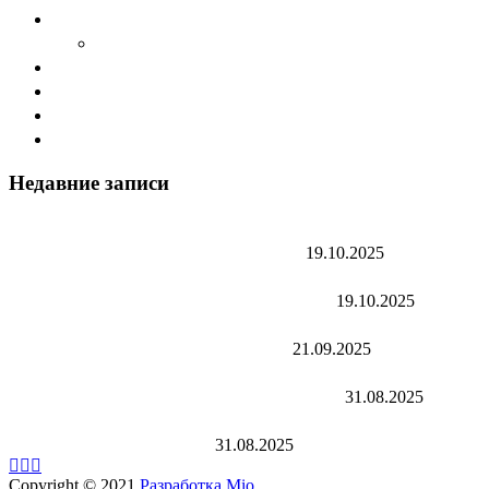
О компании Sword
Cтатьи
Дилеры
Каталог
Наши продукты
Контакты
Недавние записи
Абразивы SWORD оптом в Томске — реальные
результаты и отзывы закупщиков
19.10.2025
Абразивы SWORD оптом — почему предприятия
Новосибирска переходят на SWORD
19.10.2025
Отзывы клиентов о ПК Sword — абразивные диски
для резки металла и нержавейки
21.09.2025
Sword: отзыв оптового клиента о качестве и
надёжности абразивного инструмента
31.08.2025
Абразивный инструмент в Новосибирске: рынок,
качество и завод Sword
31.08.2025
Copyright © 2021
Разработка Mio