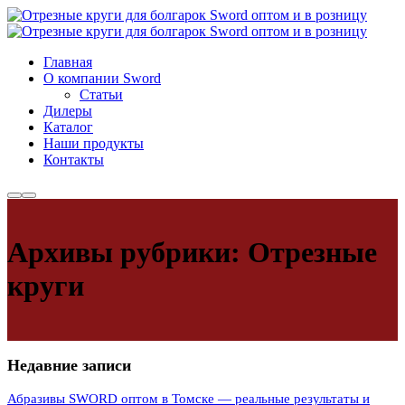
Главная
О компании Sword
Cтатьи
Дилеры
Каталог
Наши продукты
Контакты
Больше
Главное
информации
меню
Архивы рубрики:
Отрезные
круги
Недавние записи
Абразивы SWORD оптом в Томске — реальные результаты и