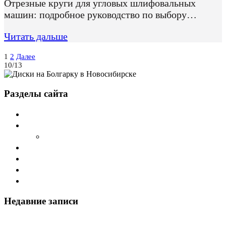
Отрезные круги для угловых шлифовальных
машин: подробное руководство по выбору…
Читать дальше
Пагинация
1
2
Далее
10/13
записей
Разделы сайта
Главная
О компании Sword
Cтатьи
Дилеры
Каталог
Наши продукты
Контакты
Недавние записи
Абразивы SWORD оптом в Томске — реальные