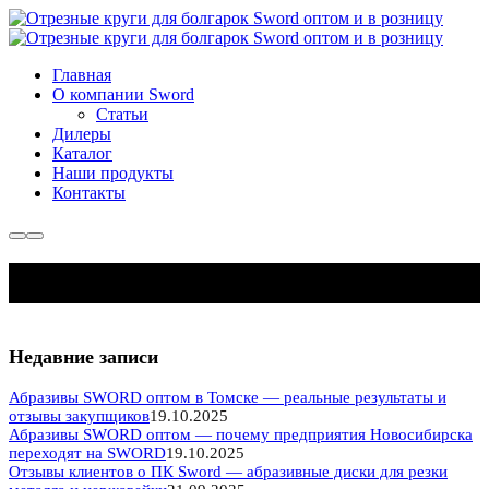
Главная
О компании Sword
Cтатьи
Дилеры
Каталог
Наши продукты
Контакты
Больше
Главное
информации
меню
Диски на болгарку в Сибири
Недавние записи
Абразивы SWORD оптом в Томске — реальные результаты и
отзывы закупщиков
19.10.2025
Абразивы SWORD оптом — почему предприятия Новосибирска
переходят на SWORD
19.10.2025
Отзывы клиентов о ПК Sword — абразивные диски для резки