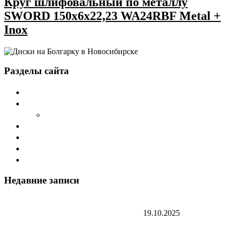
Круг шлифовальный по металлу
SWORD 150х6х22,23 WA24RBF Metal +
Inox
Разделы сайта
Главная
О компании Sword
Cтатьи
Дилеры
Каталог
Наши продукты
Контакты
Недавние записи
Абразивы SWORD оптом в Томске — реальные
результаты и отзывы закупщиков
19.10.2025
Абразивы SWORD оптом — почему предприятия