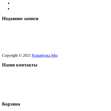
Наши продукты
Контакты
Недавние записи
Абразивы SWORD оптом в Томске — реальные резул
Абразивы SWORD оптом — почему предприятия Но
Отзывы клиентов о ПК Sword — абразивные диски дл
Sword: отзыв оптового клиента о качестве и надёжно
Абразивный инструмент в Новосибирске: рынок, каче
Copyright © 2021
Разработка Mio
Наши контакты
Иркутск:
+7 902-513-55-66
Новосибирск:
+7 913-201-72-94
info@pksword.ru
Корзина