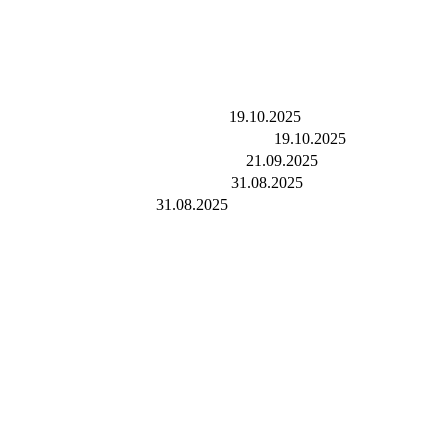
ьтаты и отзывы закупщиков
19.10.2025
восибирска переходят на SWORD
19.10.2025
я резки металла и нержавейки
21.09.2025
сти абразивного инструмента
31.08.2025
ство и завод Sword
31.08.2025