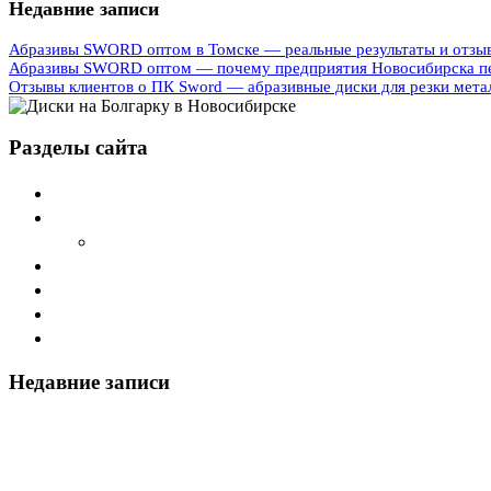
Недавние записи
Абразивы SWORD оптом в Томске — реальные результаты и отзы
Абразивы SWORD оптом — почему предприятия Новосибирска п
Отзывы клиентов о ПК Sword — абразивные диски для резки мета
Разделы сайта
Главная
О компании Sword
Cтатьи
Дилеры
Каталог
Наши продукты
Контакты
Недавние записи
Абразивы SWORD оптом в Томске — реальные резул
Абразивы SWORD оптом — почему предприятия Но
Отзывы клиентов о ПК Sword — абразивные диски дл