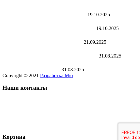
Абразивы SWORD оптом в Томске — реальные
результаты и отзывы закупщиков
19.10.2025
Абразивы SWORD оптом — почему предприятия
Новосибирска переходят на SWORD
19.10.2025
Отзывы клиентов о ПК Sword — абразивные диски
для резки металла и нержавейки
21.09.2025
Sword: отзыв оптового клиента о качестве и
надёжности абразивного инструмента
31.08.2025
Абразивный инструмент в Новосибирске: рынок,
качество и завод Sword
31.08.2025
Copyright © 2021
Разработка Mio
Наши контакты
Иркутск:
+7 902-513-55-66
Новосибирск:
+7 913-201-72-94
info@pksword.ru
Корзина