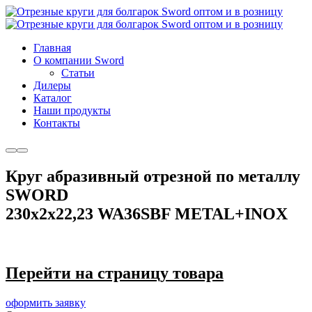
Главная
О компании Sword
Cтатьи
Дилеры
Каталог
Наши продукты
Контакты
Больше
Главное
информации
меню
Круг абразивный отрезной по металлу
SWORD
230х2х22,23 WA36SBF METAL+INOX
Перейти на страницу товара
оформить заявку