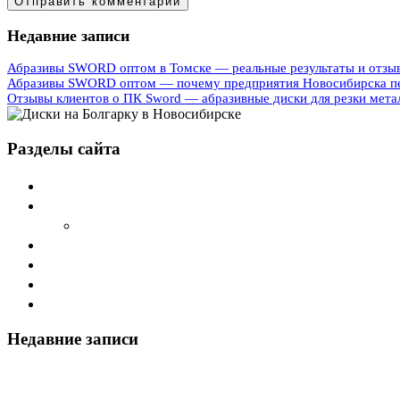
Недавние записи
Абразивы SWORD оптом в Томске — реальные результаты и отзы
Абразивы SWORD оптом — почему предприятия Новосибирска п
Отзывы клиентов о ПК Sword — абразивные диски для резки мета
Разделы сайта
Главная
О компании Sword
Cтатьи
Дилеры
Каталог
Наши продукты
Контакты
Недавние записи
Абразивы SWORD оптом в Томске — реальные резул
Абразивы SWORD оптом — почему предприятия Но